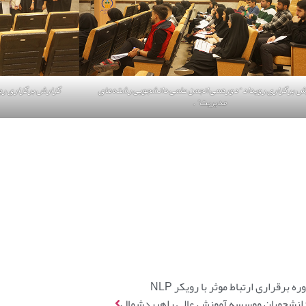
ش برگزاری رویداد “دورهمی انجمن علمی دانشجویی رشته‌های
گزارش برگزاری رو
مدیریت” .
ه برقراری ارتباط موثر با رویکر NLP
انشجويان موسسه آموزش عالى راهبردشمال