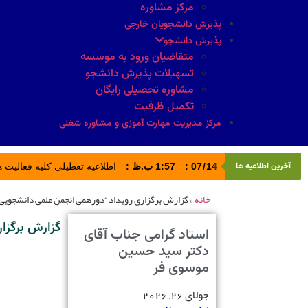
مرکز مشاوره
پذیرش دانشجویان خارجی
پذیرش دانشجو
متقاضیان ورود به موسسه
تسهیلات پذیرش دانشجو
مشاوره تحصیلی رایگان
تکمیل ظرفیت
مرکز مدیریت مهارت آموزی و مشاوره شغلی
آخرین اطلاعیه ها
14
/
07
:
1:57 ب.ظ
:
اطلاعیه تعطیلی کلیه فعالیت های ادا
خانه
»
گزارش برگزاری رویداد “دورهمی انجمن علمی دانشجویی
گزارش برگزا
استاد گرامی جناب آقای
دکتر سید حسین
موسوی فر
جولای 26, 2026