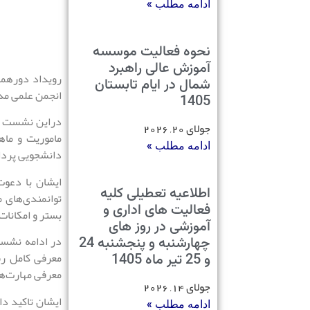
ادامه مطلب »
نحوه فعالیت موسسه
آموزش عالی راهبرد
رویداد دورهمی
شمال در ایام تابستان
انجمن علمی مد
1405
در‌این نشست د
جولای 20, 2026
ماموریت و ماه
ادامه مطلب »
دانشجویی پردا
ایشان با دعوت
اطلاعیه تعطیلی کلیه
توانمندی‌های 
فعالیت های اداری و
بستر و امکانات
آموزشی در روز های
چهارشنبه و پنجشنبه 24
در ادامه نشست
و 25 تیر ماه 1405
معرفی کامل رش
معرفی مهارت‌ها
جولای 14, 2026
ایشان تاکید د
ادامه مطلب »