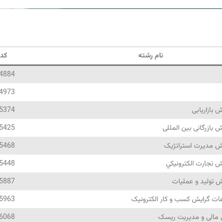
نام رشته
کد 
4884
4973
 بازاریابی
5374
 بازرگانی بین المللی
5425
یش مدیرت استراتژیک
5468
ش تجارت الكترونيكي
5448
 تولید و عملیات
5887
ات گرایش کسب و کار الکترونیک
5963
 مالی و مدیریت ریسک
6068