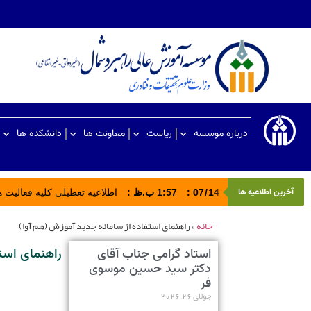
درباره موسسه
ریاست
معاونت ها
دانشکده ها
آخرین اطلاعیه ها
14
/
07
:
1:57 ب.ظ
:
اطلاعیه تعطیلی کلیه فعالیت های ادا
خانه
»
راهنمای استفاده از سامانه جدید آموزش (هم آوا)
راهنمای است
استاد گرامی جناب آقای
دکتر سید حسین موسوی
فر
جولای 26, 2026