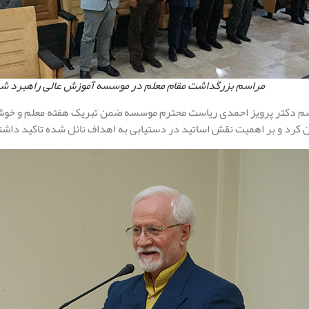
مراسم بزرگداشت مقام معلم در موسسه آموزش عالی راهبرد شم
سم دکتر پرویز احمدی ریاست محترم موسسه ضمن تبریک هفته معلم و خوش آ
ان کرد و بر اهمیت نقش اساتید در دستیابی به اهداف نائل شده تاکید داشت