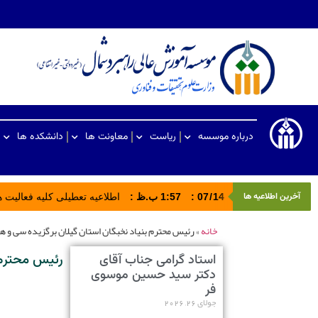
درباره موسسه
ریاست
معاونت ها
دانشکده ها
آخرین اطلاعیه ها
14
/
07
:
1:57 ب.ظ
:
اطلاعیه تعطیلی کلیه فعالیت های ادا
خانه
»
رئیس محترم بنیاد نخبگان استان گیلان برگزیده سی و هف
رئیس محترم 
استاد گرامی جناب آقای
دکتر سید حسین موسوی
فر
جولای 26, 2026