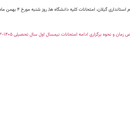
ات کلیه دانشگاه ها, روز شنبه مورخ ۴ بهمن ماه, طبق برنامه ی قبلی برگزار خواهد شد.