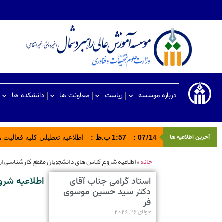
درباره موسسه
ریاست
معاونت ها
دانشکده ها
آخرین اطلاعیه ها
14
/
07
:
1:57 ب.ظ
:
اطلاعیه تعطیلی کلیه فعالیت های ادا
خانه
»
اطلاعیه شروع کلاس های دانشجویان مقطع کارشناسی ارشد در
اطلاعیه شروع
استاد گرامی جناب آقای
دکتر سید حسین موسوی
فر
جولای 26, 2026