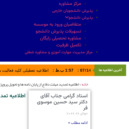
مرکز مشاوره
پذیرش دانشجویان خارجی
پذیرش دانشجو
متقاضیان ورود به موسسه
تسهیلات پذیرش دانشجو
مشاوره تحصیلی رایگان
تکمیل ظرفیت
مرکز مدیریت مهارت آموزی و مشاوره شغلی
آخرین اطلاعیه ها
14
/
07
:
1:57 ب.ظ
:
اطلاعیه تعطیلی کلیه فعالیت های ادا
خانه
»
اطلاعیه تمدید مهلت دفاع از پایان نامه ها و تحویل پر
اطلاعیه تمد
استاد گرامی جناب آقای
دکتر سید حسین موسوی
فر
جولای 26, 2026
ادامه مطلب »