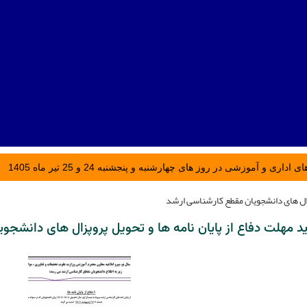
ری و آموزشی در روز های چهارشنبه و پنجشنبه 24 و 25 تیر ماه 1405
وپزال های دانشجویان مقطع کارشناسی ارشد
ید مهلت دفاع از پایان نامه ها و تحویل پروپزال های دانشج